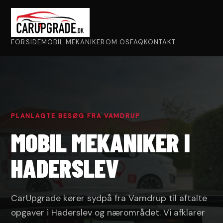
FORSIDE
MOBIL MEKANIKER
OM OS
FAQ
KONTAKT
PLANLAGTE BESØG FRA VAMDRUP
MOBIL MEKANIKER I
HADERSLEV
CarUpgrade kører sydpå fra Vamdrup til aftalte
opgaver i Haderslev og nærområdet. Vi afklarer